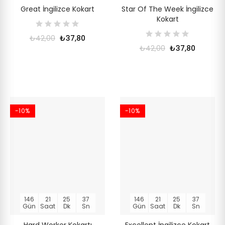
Great İngilizce Kokart
Star Of The Week İngilizce
Kokart
₺42,00
₺37,80
₺42,00
₺37,80
-10%
-10%
146
21
25
36
146
21
25
36
Gün
Saat
Dk
Sn
Gün
Saat
Dk
Sn
Hard Worker Kokartı
Excellent İngilizce Kokart