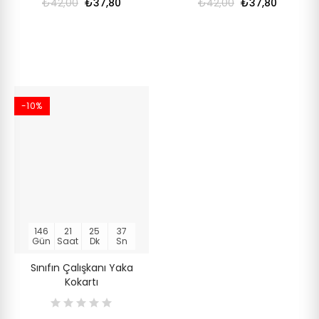
₺42,00
₺37,80
₺42,00
₺37,80
-10%
146
21
25
36
Gün
Saat
Dk
Sn
Sınıfın Çalışkanı Yaka
Kokartı