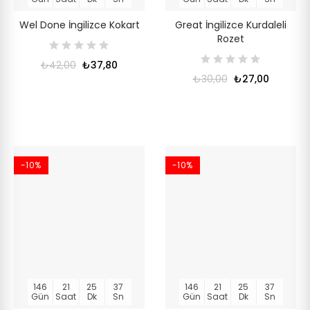
Wel Done İngilizce Kokart
Great İngilizce Kurdaleli
Rozet
₺42,00
₺37,80
₺30,00
₺27,00
-10%
-10%
146
21
25
36
146
21
25
36
Gün
Saat
Dk
Sn
Gün
Saat
Dk
Sn