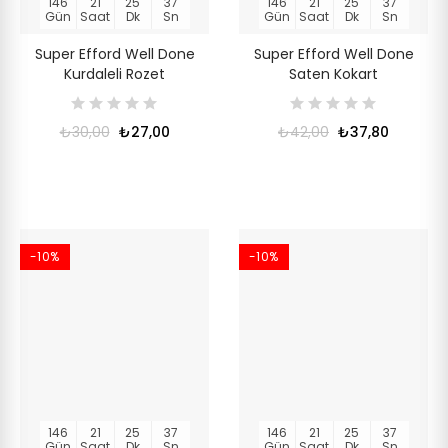
146
21
25
36
146
21
25
36
Gün
Saat
Dk
Sn
Gün
Saat
Dk
Sn
Super Efford Well Done
Super Efford Well Done
Kurdaleli Rozet
Saten Kokart
₺30,00
₺27,00
₺42,00
₺37,80
-10%
-10%
146
21
25
36
146
21
25
36
Gün
Saat
Dk
Sn
Gün
Saat
Dk
Sn