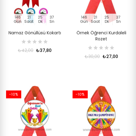
146
21
25
36
146
21
25
36
Gün
Saat
Dk
Sn
Gün
Saat
Dk
Sn
Namaz Gönüllüsü Kokartı
Örnek Öğrenci Kurdaleli
Rozet
₺42,00
₺37,80
₺30,00
₺27,00
-10%
-10%