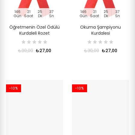
146
21
25
36
146
21
25
36
Gün
Saat
Dk
Sn
Gün
Saat
Dk
Sn
Öğretmenin Özel Ödülü
Okuma Şampiyonu
Kurdaleli Rozet
Kurdalesi
₺30,00
₺27,00
₺30,00
₺27,00
-10%
-10%