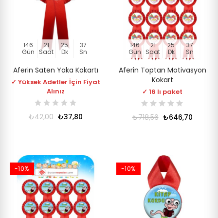
146
21
25
36
146
21
25
36
Gün
Saat
Dk
Sn
Gün
Saat
Dk
Sn
Aferin Saten Yaka Kokartı
Aferin Toptan Motivasyon
Kokart
✓ Yüksek Adetler İçin Fiyat
Alınız
✓ 16 lı paket
₺42,00
₺37,80
₺718,56
₺646,70
-10%
-10%