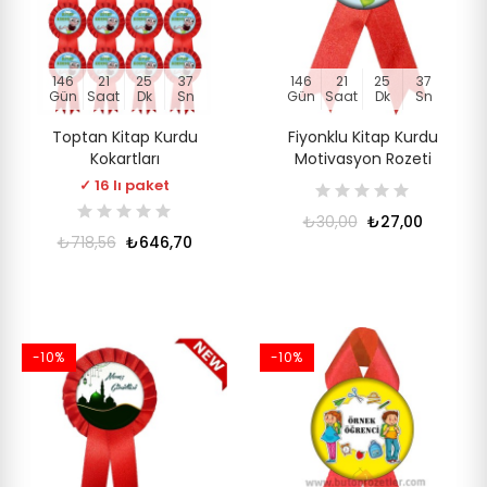
146
21
25
36
146
21
25
36
Gün
Saat
Dk
Sn
Gün
Saat
Dk
Sn
Toptan Kitap Kurdu
Fiyonklu Kitap Kurdu
Kokartları
Motivasyon Rozeti
✓ 16 lı paket
₺30,00
₺27,00
₺718,56
₺646,70
-10%
-10%