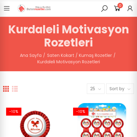
0
Kurdaleli Motivasyon
Rozetleri
Ana Sayfa
Saten Kokart / Kumaş Rozetler
Kurdaleli Motivasyon Rozetleri
25
Sort by
-10%
-10%