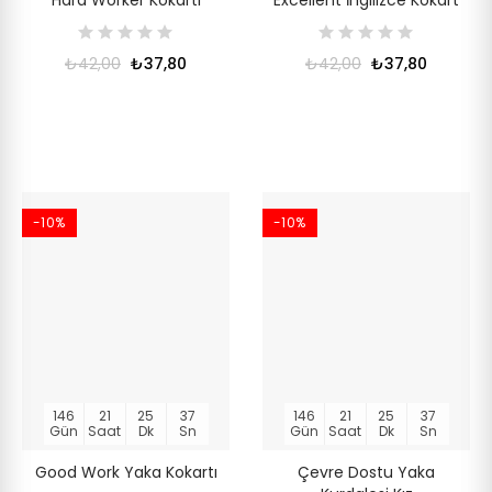
₺42,00
₺37,80
₺42,00
₺37,80
-10%
-10%
146
21
25
36
146
21
25
36
Gün
Saat
Dk
Sn
Gün
Saat
Dk
Sn
Good Work Yaka Kokartı
Çevre Dostu Yaka