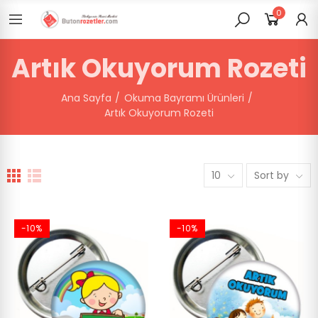
0
Artık Okuyorum Rozeti
Ana Sayfa
Okuma Bayramı Ürünleri
Artık Okuyorum Rozeti
10
Sort by
-10%
-10%