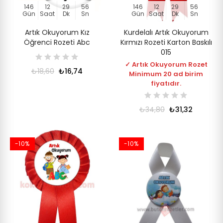
146
12
29
56
146
12
29
56
Gün
Saat
Dk
Sn
Gün
Saat
Dk
Sn
Artık Okuyorum Kız
Kurdelalı Artık Okuyorum
Öğrenci Rozeti Abc
Kırmızı Rozeti Karton Baskılı
015
✓ Artık Okuyorum Rozet
₺18,60
₺16,74
Minimum 20 ad birim
fiyatıdır.
₺34,80
₺31,32
-10%
-10%