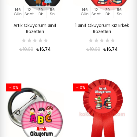
146
12
29
56
146
12
29
56
Gün
Saat
Dk
Sn
Gün
Saat
Dk
Sn
Artık Okuyorum Sınıf
1 Sınıf Okuyorum Kız Erkek
Rozetleri
Rozetleri
₺18,60
₺16,74
₺18,60
₺16,74
-10%
-10%