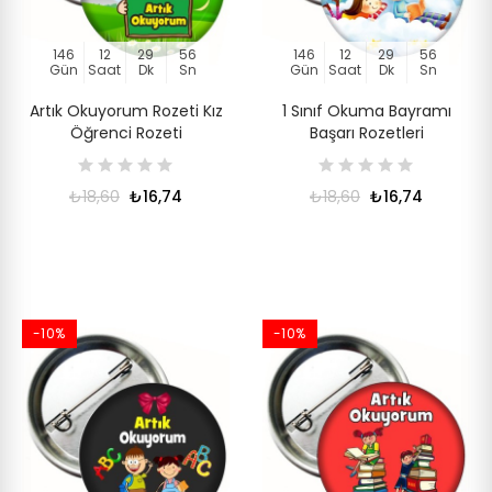
146
12
29
56
146
12
29
56
Gün
Saat
Dk
Sn
Gün
Saat
Dk
Sn
Artık Okuyorum Rozeti Kız
1 Sınıf Okuma Bayramı
Öğrenci Rozeti
Başarı Rozetleri
₺18,60
₺16,74
₺18,60
₺16,74
-10%
-10%