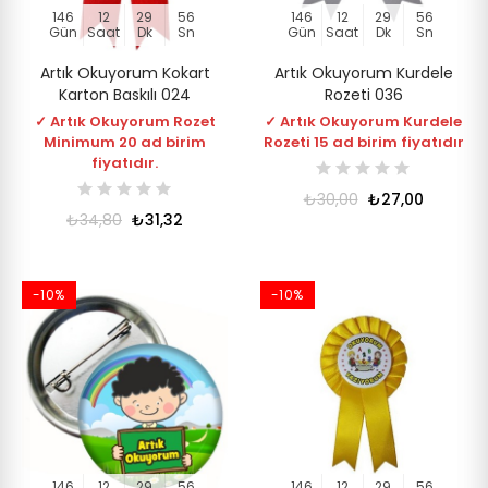
146
12
29
56
146
12
29
56
Gün
Saat
Dk
Sn
Gün
Saat
Dk
Sn
Artık Okuyorum Kokart
Artık Okuyorum Kurdele
Karton Baskılı 024
Rozeti 036
✓ Artık Okuyorum Rozet
✓ Artık Okuyorum Kurdele
Minimum 20 ad birim
Rozeti 15 ad birim fiyatıdır
fiyatıdır.
₺30,00
₺27,00
₺34,80
₺31,32
-10%
-10%
146
12
29
56
146
12
29
56