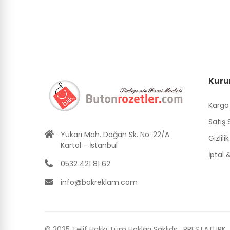
Kuru
Kargo
Satış
Yukarı Mah. Doğan Sk. No: 22/A
Gizlili
Kartal - İstanbul
İptal
0532 421 81 62
info@bakreklam.com
© 2025 Telif Hakkı Tüm Hakları Saklıdır.
PRESTATÜRK