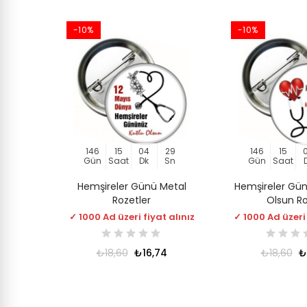
-10%
-10%
146
15
04
29
146
15
Gün
Saat
Dk
Sn
Gün
Saat
Hemşireler Günü Metal
Hemşireler Gün
Rozetler
Olsun Ro
✓ 1000 Ad üzeri fiyat alınız
✓ 1000 Ad üzeri 
₺18,60
₺16,74
₺18,60
₺