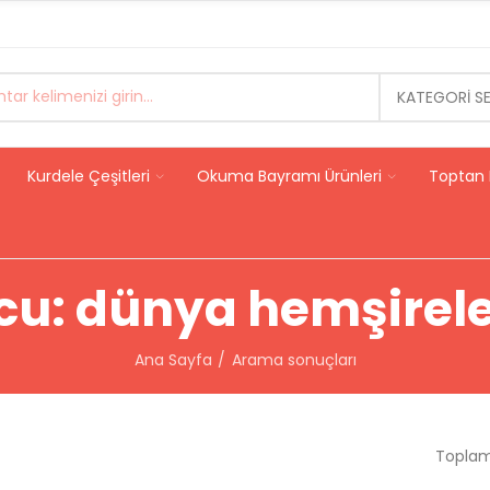
KATEGORI S
Kurdele Çeşitleri
Okuma Bayramı Ürünleri
Toptan 
u: dünya hemşireler
Ana Sayfa
Arama sonuçları
Toplam 