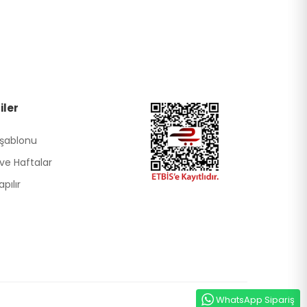
iler
 şablonu
ve Haftalar
pılır
WhatsApp Sipariş