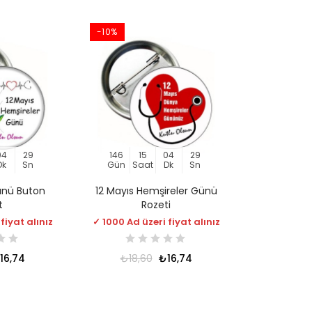
-10%
04
29
146
15
04
29
Dk
Sn
Gün
Saat
Dk
Sn
ünü Buton
12 Mayıs Hemşireler Günü
t
Rozeti
fiyat alınız
✓ 1000 Ad üzeri fiyat alınız
16,74
₺18,60
₺16,74