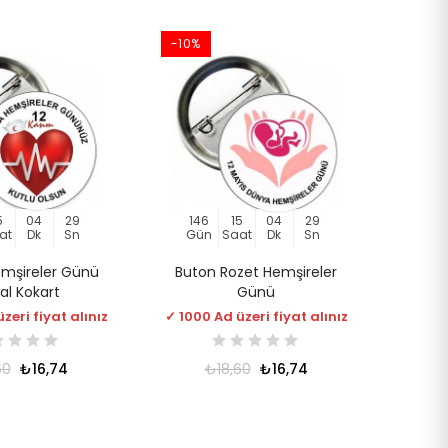
-10%
5
04
29
146
15
04
29
at
Dk
Sn
Gün
Saat
Dk
Sn
mşireler Günü
Buton Rozet Hemşireler
al Kokart
Günü
zeri fiyat alınız
✓ 1000 Ad üzeri fiyat alınız
60
₺16,74
₺18,60
₺16,74