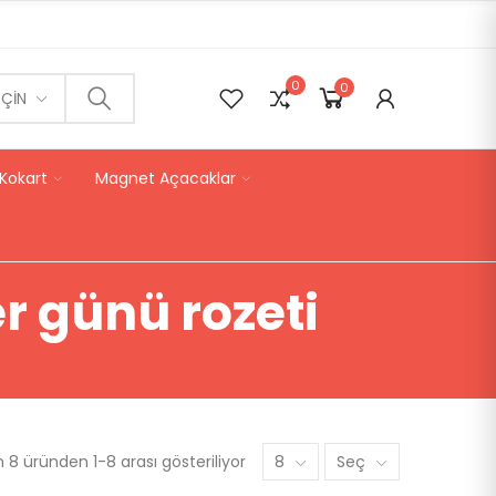
0
0
0
EÇIN
Kokart
Magnet Açacaklar
 günü rozeti
8 üründen 1-8 arası gösteriliyor
8
Seç