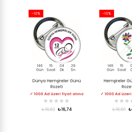
-10%
-10%
146
15
04
29
146
15
Gün
Saat
Dk
Sn
Gün
Saat
Dünya Hemşireler Günü
Hemşireler G
Rozeti
Roze
✓ 1000 Ad üzeri fiyat alınız
✓ 1000 Ad üzeri 
₺18,60
₺16,74
₺18,60
₺