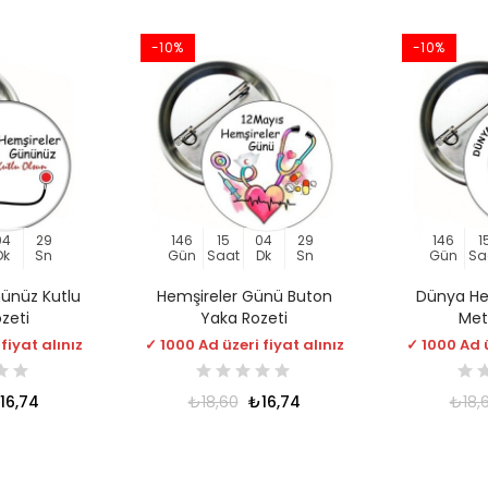
-10%
-10%
04
29
146
15
04
29
146
1
Dk
Sn
Gün
Saat
Dk
Sn
Gün
Sa
ünüz Kutlu
Hemşireler Günü Buton
Dünya He
zeti
Yaka Rozeti
Met
fiyat alınız
✓ 1000 Ad üzeri fiyat alınız
✓ 1000 Ad ü
16,74
₺18,60
₺16,74
₺18,