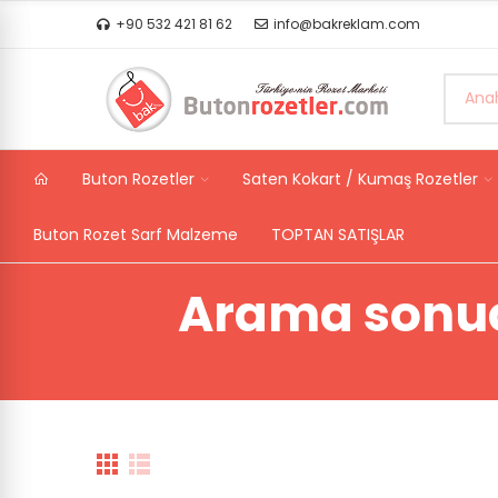
+90 532 421 81 62
info@bakreklam.com
Buton Rozetler
Saten Kokart / Kumaş Rozetler
Buton Rozet Sarf Malzeme
TOPTAN SATIŞLAR
Arama sonuc