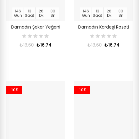
146
13
26
30
146
13
26
30
Gün
Saat
Dk
Sn
Gün
Saat
Dk
Sn
Damadın Şeker Yeğeni
Damadın Kardeşi Rozeti
₺18,60
₺16,74
₺18,60
₺16,74
-10%
-10%