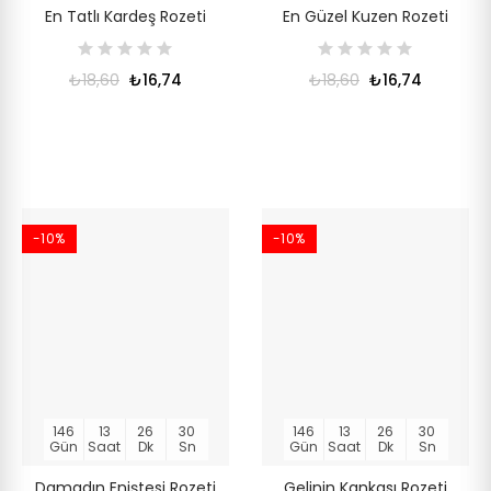
En Tatlı Kardeş Rozeti
En Güzel Kuzen Rozeti
₺18,60
₺16,74
₺18,60
₺16,74
-10%
-10%
146
13
26
30
146
13
26
30
Gün
Saat
Dk
Sn
Gün
Saat
Dk
Sn
Damadın Eniştesi Rozeti
Gelinin Kankası Rozeti