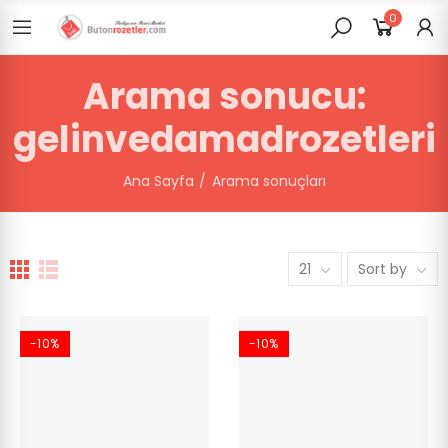
0
Arama sonucu:
gelinvedamadrozetleri
Ana Sayfa
Arama sonuçları
21
Sort by
-10%
-10%