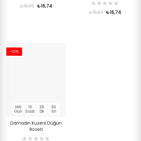
₺18,60
₺16,74
₺18,60
₺16,74
-10%
146
13
26
30
Gün
Saat
Dk
Sn
Damadın Kuzeni Düğün
Rozeti