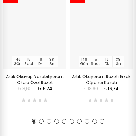
146
15
19
37
146
15
19
37
Gün
Saat
Dk
Sn
Gün
Saat
Dk
Sn
Artık Okuyup Yazabiliyorum
Artık Okuyorum Rozeti Erkek
Okula Özel Rozet
Öğrenci Rozeti
₺18,60
₺16,74
₺18,60
₺16,74