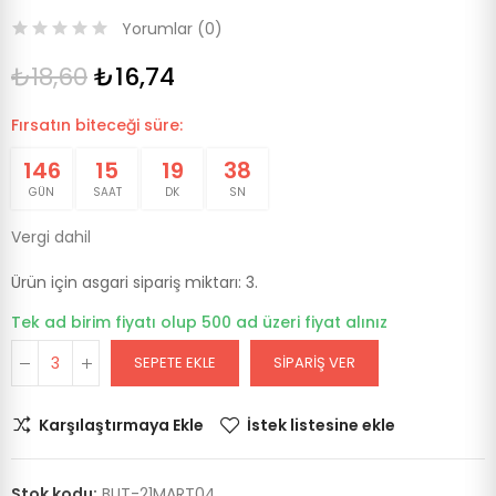
Yorumlar (
0
)
₺18,60
₺16,74
Fırsatın biteceği süre:
146
15
19
37
GÜN
SAAT
DK
SN
Vergi dahil
Ürün için asgari sipariş miktarı: 3.
Tek ad birim fiyatı olup 500 ad üzeri fiyat alınız
SEPETE EKLE
SIPARIŞ VER
Karşılaştırmaya Ekle
İstek listesine ekle
Stok kodu:
BUT-21MART04