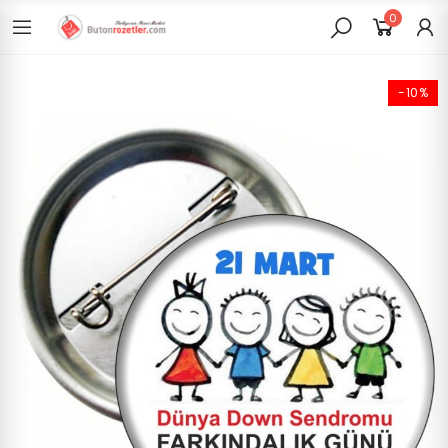
0
-10%