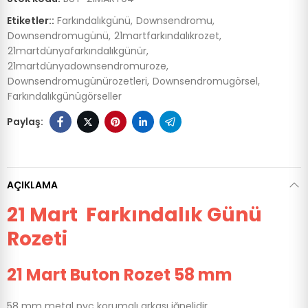
Etiketler::
Farkındalıkgünü
Downsendromu
Downsendromugünü
21martfarkındalıkrozet
21martdünyafarkındalıkgünür
21martdünyadownsendromuroze
Downsendromugünürozetleri
Downsendromugörsel
Farkındalıkgünügörseller
AÇIKLAMA
21 Mart Farkındalık Günü
Rozeti
21 Mart Buton Rozet 58 mm
58 mm metal pvc korumalı arkası iğnelidir.