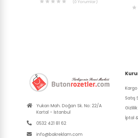
ar
)
(
0
Yorumlar
)
Kuru
Kargo
Satış
Yukarı Mah. Doğan Sk. No: 22/A
Gizlili
Kartal - İstanbul
İptal
0532 421 81 62
info@bakreklam.com