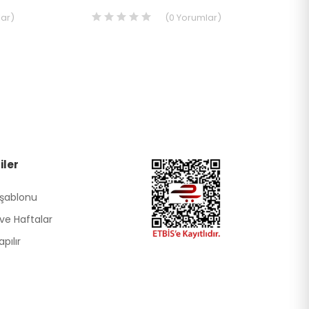
ar
)
(
0
Yorumlar
)
iler
 şablonu
ve Haftalar
pılır