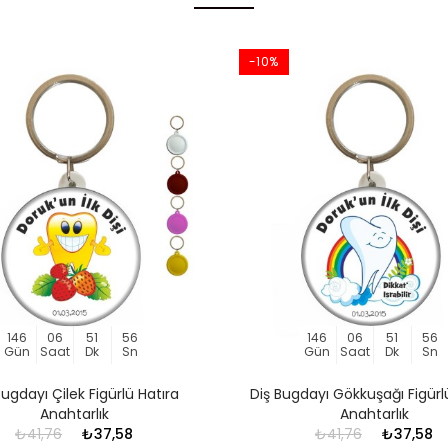
-10%
146
06
51
56
146
06
51
56
Gün
Saat
Dk
Sn
Gün
Saat
Dk
Sn
Bugdayı Çilek Figürlü Hatıra
Diş Bugdayı Gökkuşağı Figürl
Anahtarlık
Anahtarlık
₺41,76
₺37,58
₺41,76
₺37,58