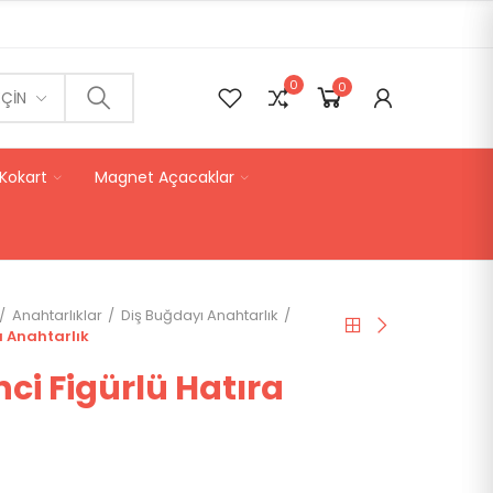
0
0
0
EÇIN
Kokart
Magnet Açacaklar
Anahtarlıklar
Diş Buğdayı Anahtarlık
a Anahtarlık
nci Figürlü Hatıra