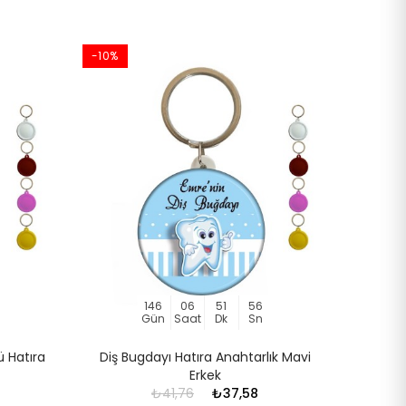
-10%
-10%
146
06
51
56
Gün
Saat
Dk
Sn
ü Hatıra
Diş Bugdayı Hatıra Anahtarlık Mavi
Diş
Erkek
₺41,76
₺37,58