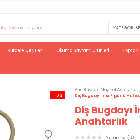
KATEGORI S
Kurdele Çeşitleri
Okuma Bayramı Ürünleri
Toptan 
Ana Sayfa
Magnet Açacaklar
-10%
Diş Bugdayı İnci Figürlü Hatır
Diş Bugdayı İ
Anahtarlık
Yorumlar (
0
)