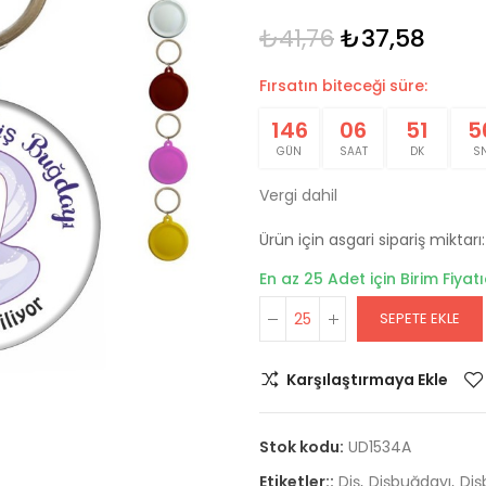
₺41,76
₺37,58
Fırsatın biteceği süre:
146
06
51
5
GÜN
SAAT
DK
S
Vergi dahil
Ürün için asgari sipariş miktarı:
En az 25 Adet için Birim Fiyatı
SEPETE EKLE
Karşılaştırmaya Ekle
Stok kodu:
UD1534A
Etiketler::
Diş
Dişbuğdayı
Diş