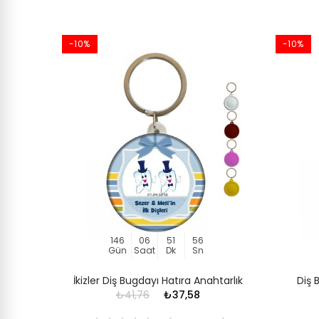
-10%
-10%
146
06
51
56
Gün
Saat
Dk
Sn
rlık
İkizler Diş Bugdayı Hatıra Anahtarlık
Diş 
₺41,76
₺37,58