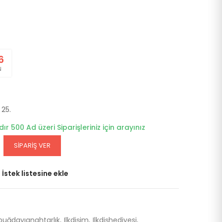
6
N
 25.
dır 500 Ad üzeri Siparişleriniz için arayınız
SIPARIŞ VER
İstek listesine ekle
buğdayıanahtarlık
Ilkdişim
Ilkdişhediyesi