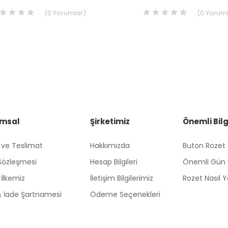
(
0
Yorumlar
)
(
0
Yoruml
msal
Şirketimiz
Önemli Bilg
 ve Teslimat
Hakkımızda
Buton Rozet
 Sözleşmesi
Hesap Bilgileri
Önemli Gün 
k İlkemiz
İletişim Bilgilerimiz
Rozet Nasıl Ya
 & İade Şartnamesi
Ödeme Seçenekleri