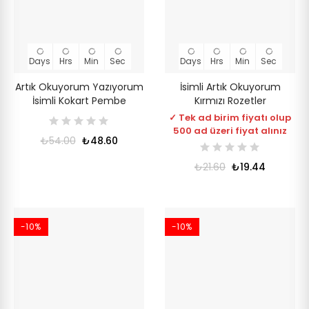
Days
Hrs
Min
Sec
Days
Hrs
Min
Sec
Artık Okuyorum Yazıyorum
İsimli Artık Okuyorum
İsimli Kokart Pembe
Kırmızı Rozetler
✓ Tek ad birim fiyatı olup
500 ad üzeri fiyat alınız
₺54.00
₺48.60
₺21.60
₺19.44
-10%
-10%