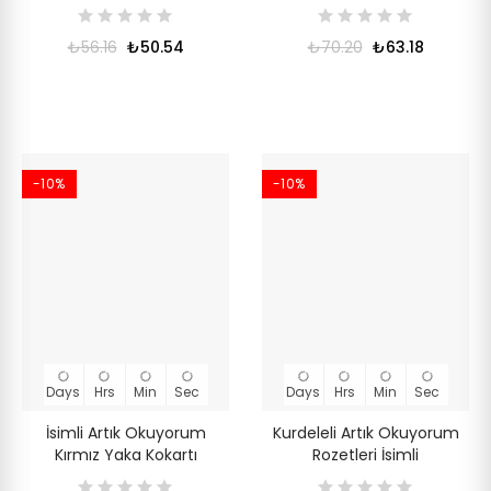
₺56.16
₺50.54
₺70.20
₺63.18
-10%
-10%
Days
Hrs
Min
Sec
Days
Hrs
Min
Sec
İsimli Artık Okuyorum
Kurdeleli Artık Okuyorum
Kırmız Yaka Kokartı
Rozetleri İsimli