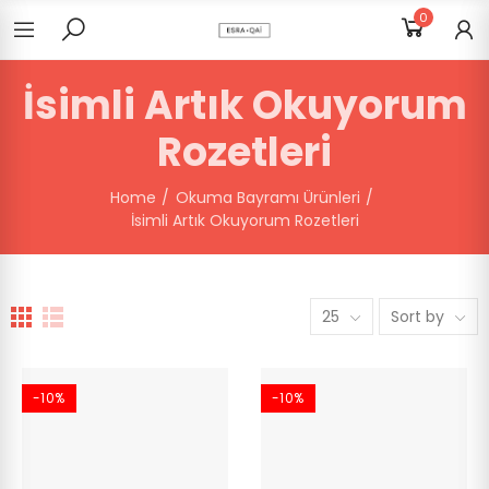
0
İsimli Artık Okuyorum
Rozetleri
Home
Okuma Bayramı Ürünleri
İsimli Artık Okuyorum Rozetleri
25
Sort by
-10%
-10%