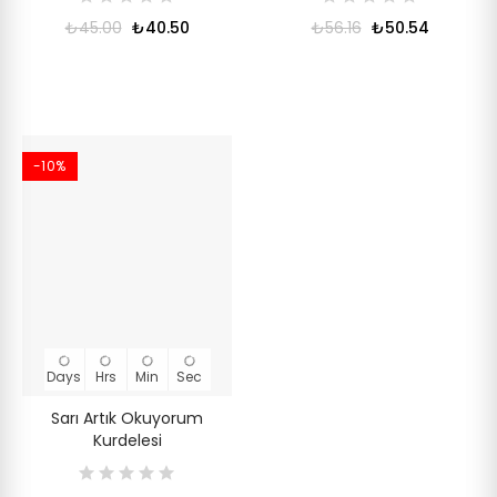
₺45.00
₺40.50
₺56.16
₺50.54
-10%
Days
Hrs
Min
Sec
Sarı Artık Okuyorum
Kurdelesi