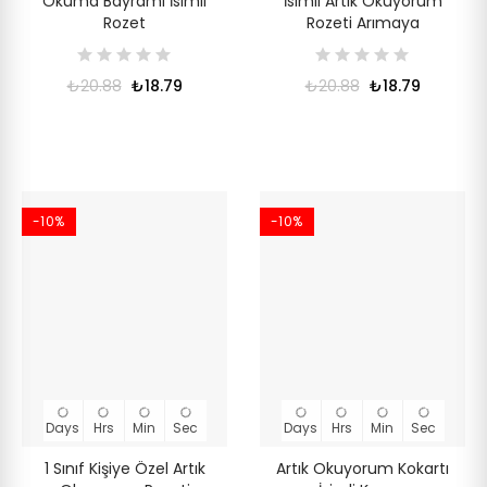
Okuma Bayramı İsimli
İsimli Artık Okuyorum
Rozet
Rozeti Arımaya
₺20.88
₺18.79
₺20.88
₺18.79
-10%
-10%
Days
Hrs
Min
Sec
Days
Hrs
Min
Sec
1 Sınıf Kişiye Özel Artık
Artık Okuyorum Kokartı