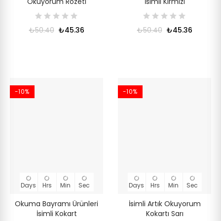
Okuyorum Rozeti
İsimli Kırmızı
₺50.40
₺45.36
₺50.40
₺45.36
-10%
-10%
Days
Hrs
Min
Sec
Days
Hrs
Min
Sec
Okuma Bayramı Ürünleri
İsimli Artık Okuyorum
İsimli Kokart
Kokartı Sarı