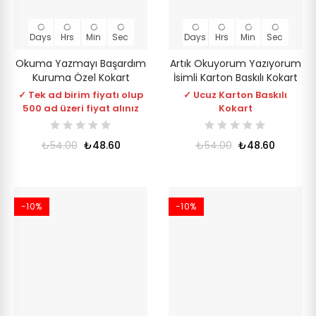
Days
Hrs
Min
Sec
Days
Hrs
Min
Sec
Okuma Yazmayı Başardım
Artık Okuyorum Yazıyorum
Kuruma Özel Kokart
İsimli Karton Baskılı Kokart
✓ Tek ad birim fiyatı olup
✓ Ucuz Karton Baskılı
500 ad üzeri fiyat alınız
Kokart
₺54.00
₺48.60
₺54.00
₺48.60
-10%
-10%