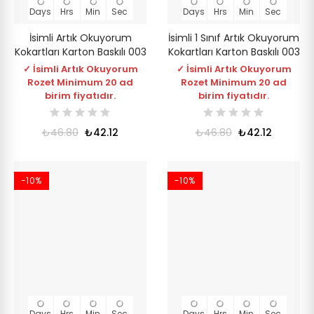
Days
Hrs
Min
Sec
Days
Hrs
Min
Sec
İsimli Artık Okuyorum
İsimli 1 Sınıf Artık Okuyorum
Kokartları Karton Baskılı 003
Kokartları Karton Baskılı 003
✓ İsimli Artık Okuyorum
✓ İsimli Artık Okuyorum
Rozet Minimum 20 ad
Rozet Minimum 20 ad
birim fiyatıdır.
birim fiyatıdır.
₺46.80
₺42.12
₺46.80
₺42.12
-10%
-10%
Days
Hrs
Min
Sec
Days
Hrs
Min
Sec