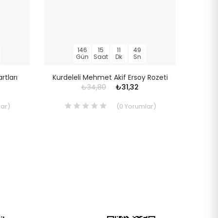
146
15
11
48
Gün
Saat
Dk
Sn
rtları
Kurdeleli Mehmet Akif Ersoy Rozeti
Mehme
₺34,80
₺31,32
ar
)
(
0
Yorumlar
)