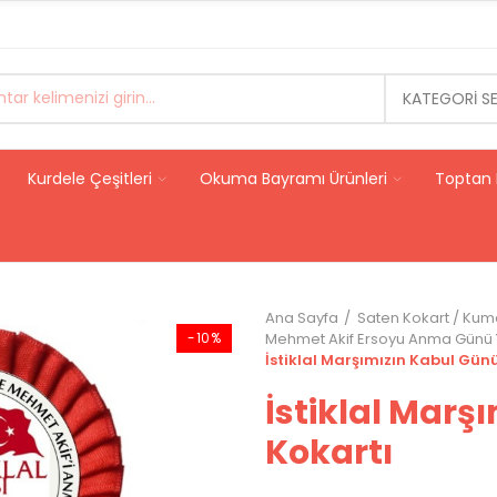
KATEGORI S
Kurdele Çeşitleri
Okuma Bayramı Ürünleri
Toptan 
Ana Sayfa
Saten Kokart / Kum
-10%
Mehmet Akif Ersoyu Anma Günü Y
İstiklal Marşımızın Kabul Gün
İstiklal Marş
Kokartı