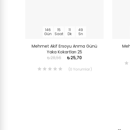
146
15
11
48
Gün
Saat
Dk
Sn
 Yaka
Mehmet Akif Ersoyu Anma Günü
Meh
Yaka Kokartları 25
₺28,56
₺25,70
ar
)
(
0
Yorumlar
)