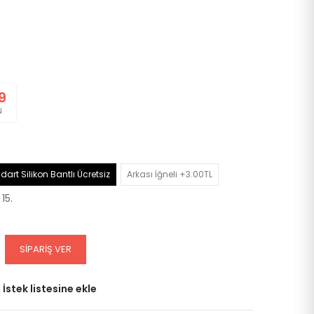
8
N
dart Silikon Bantlı Ücretsiz
Arkası İğneli +3.00TL
15.
SIPARIŞ VER
İstek listesine ekle