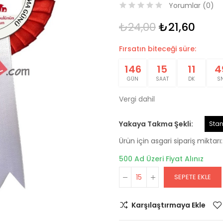
Yorumlar (
0
)
₺24,00
₺21,60
Fırsatın biteceği süre:
146
15
11
4
GÜN
SAAT
DK
S
Vergi dahil
Yakaya Takma Şekli
Stan
Ürün için asgari sipariş miktarı: 
500 Ad Üzeri Fiyat Alınız
SEPETE EKLE
Karşılaştırmaya Ekle