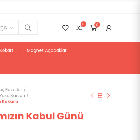
0
0
0
EÇIN
Kokart
Magnet Açacaklar
aş Rozetler
aka Kartları
ü Kokartı
ımızın Kabul Günü