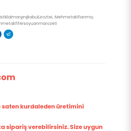
Istiklalmarşınıjkabulüroztei
Mehmetakifianma
hmetakfifersoyuanmarozeti
.com
n saten kurdaleden üretimini
ta sipariş verebilirsiniz. Size uygun