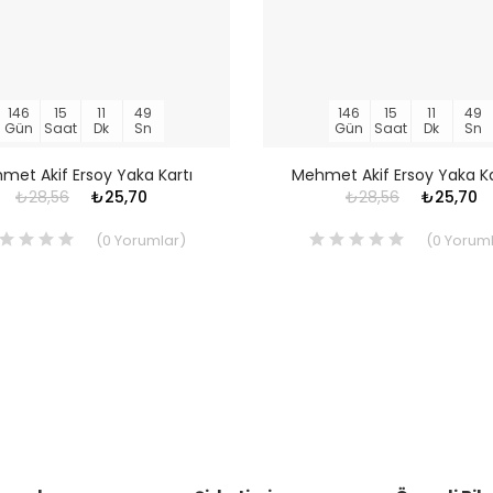
146
15
11
48
146
15
11
48
Gün
Saat
Dk
Sn
Gün
Saat
Dk
Sn
met Akif Ersoy Yaka Kartı
Mehmet Akif Ersoy Yaka Ka
₺28,56
₺25,70
₺28,56
₺25,70
(
0
Yorumlar
)
(
0
Yoruml