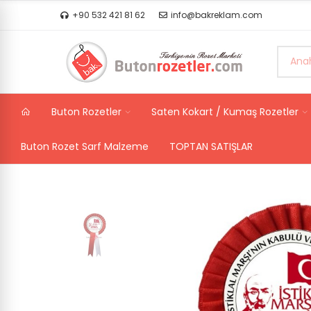
+90 532 421 81 62
info@bakreklam.com
Buton Rozetler
Saten Kokart / Kumaş Rozetler
Buton Rozet Sarf Malzeme
TOPTAN SATIŞLAR