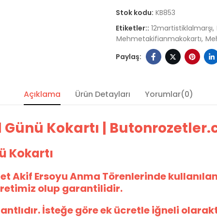
Stok kodu:
KB853
Etiketler::
12martistiklalmarşı
Mehmetakifianmakokartı
Me
Açıklama
Ürün Detayları
Yorumlar(0)
l Günü Kokartı | Butonrozetler
nü Kokartı
et Akif Ersoyu Anma Törenlerinde kullanıla
etimiz olup garantilidir.
bantlıdır. İsteğe göre ek ücretle iğneli olarak