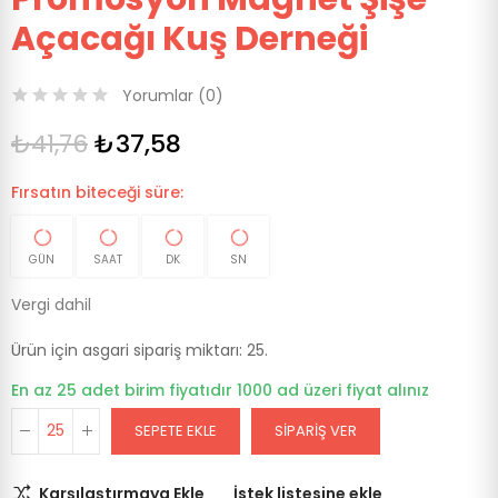
Açacağı Kuş Derneği
Yorumlar (
0
)
₺41,76
₺37,58
Fırsatın biteceği süre:
GÜN
SAAT
DK
SN
Vergi dahil
Ürün için asgari sipariş miktarı: 25.
En az 25 adet birim fiyatıdır 1000 ad üzeri fiyat alınız
SEPETE EKLE
SIPARIŞ VER
Karşılaştırmaya Ekle
İstek listesine ekle