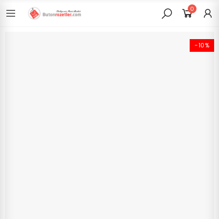
0
-10%