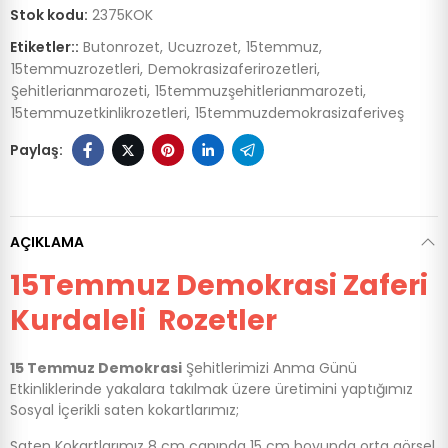
Stok kodu:
2375KOK
Etiketler::
Butonrozet
Ucuzrozet
15temmuz
15temmuzrozetleri
Demokrasizaferirozetleri
Şehitlerianmarozeti
15temmuzşehitlerianmarozeti
15temmuzetkinlikrozetleri
15temmuzdemokrasizaferiveş
AÇIKLAMA
15Temmuz Demokrasi Zaferi
Kurdaleli Rozetler
15 Temmuz Demokrasi
Şehitlerimizi Anma Günü
Etkinliklerinde yakalara takılmak üzere üretimini yaptığımız
Sosyal İçerikli saten kokartlarımız;
Saten Kokartlarımız 8 cm çapında 15 cm boyunda orta görsel