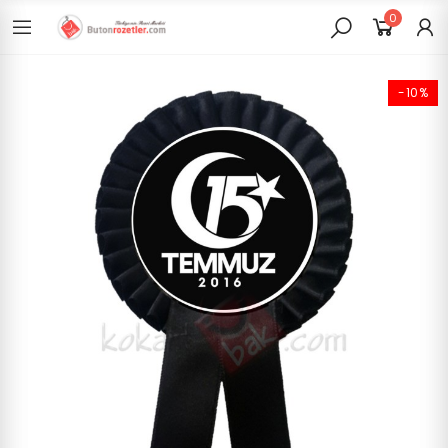
0
-10%