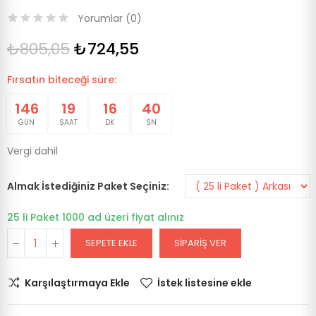
Yorumlar (
0
)
₺805,05
₺724,55
Fırsatın biteceği süre:
146
19
16
39
GÜN
SAAT
DK
SN
Vergi dahil
Almak İstediğiniz Paket Seçiniz
25 li Paket 1000 ad üzeri fiyat alınız
SEPETE EKLE
SIPARIŞ VER
Karşılaştırmaya Ekle
İstek listesine ekle