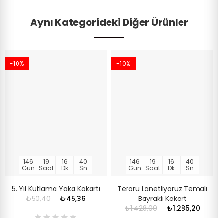
Aynı Kategorideki Diğer Ürünler
-10%
-10%
146
19
16
39
146
19
16
39
Gün
Saat
Dk
Sn
Gün
Saat
Dk
Sn
5. Yıl Kutlama Yaka Kokartı
Terörü Lanetliyoruz Temalı
₺50,40
₺45,36
Bayraklı Kokart
₺1.428,00
₺1.285,20