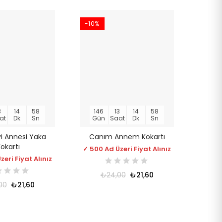
-10%
3
14
58
146
13
14
58
at
Dk
Sn
Gün
Saat
Dk
Sn
İyi Annesi Yaka
Canım Annem Kokartı
okartı
✓ 500 Ad Üzeri Fiyat Alınız
eri Fiyat Alınız
₺24,00
₺21,60
00
₺21,60