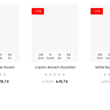
-10%
-10%
14
58
146
13
14
58
146
1
Dk
Sn
Gün
Saat
Dk
Sn
Gün
Sa
r Rozeti
Canım Annem Rozetleri
MOM Num
16,74
₺18,60
₺16,74
₺18,