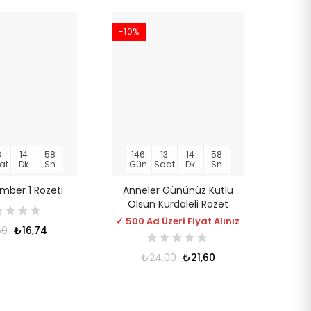
-10%
3
14
58
146
13
14
58
at
Dk
Sn
Gün
Saat
Dk
Sn
ber 1 Rozeti
Anneler Gününüz Kutlu
Olsun Kurdaleli Rozet
✓ 500 Ad Üzeri Fiyat Alınız
60
₺16,74
₺24,00
₺21,60