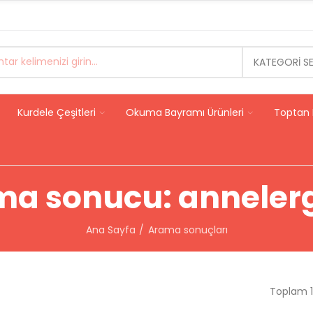
KATEGORI S
Kurdele Çeşitleri
Okuma Bayramı Ürünleri
Toptan 
ma sonucu: anneler
Ana Sayfa
Arama sonuçları
Toplam 17