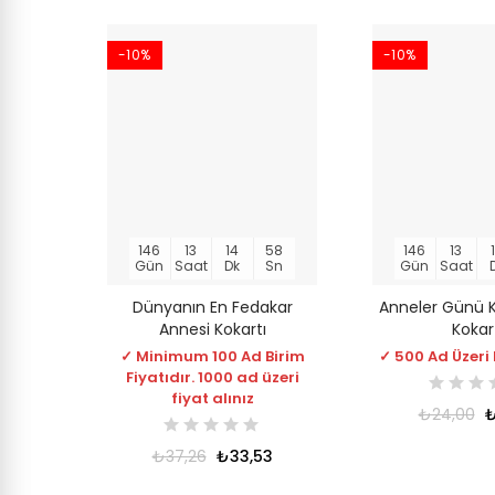
-10%
-10%
146
13
14
58
146
13
Gün
Saat
Dk
Sn
Gün
Saat
Dünyanın En Fedakar
Anneler Günü K
Annesi Kokartı
Kokar
✓ Minimum 100 Ad Birim
✓ 500 Ad Üzeri 
Fiyatıdır. 1000 ad üzeri
fiyat alınız
₺24,00
₺
₺37,26
₺33,53