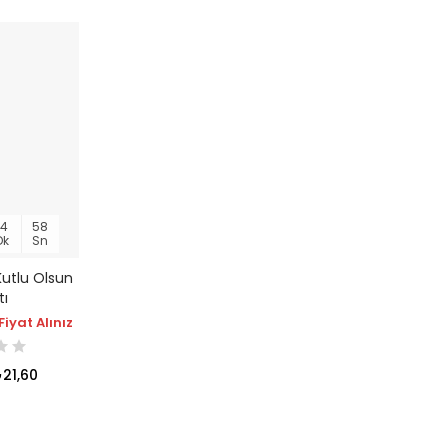
14
58
Dk
Sn
utlu Olsun
tı
Fiyat Alınız
21,60