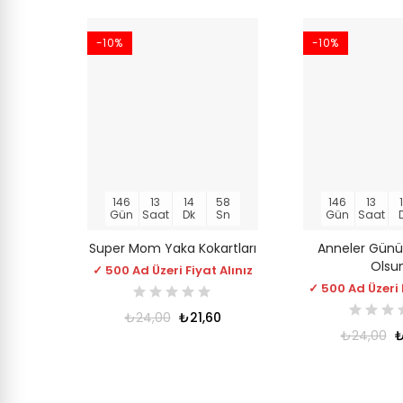
-10%
-10%
146
13
14
58
146
13
Gün
Saat
Dk
Sn
Gün
Saat
Super Mom Yaka Kokartları
Anneler Günü
Olsu
✓ 500 Ad Üzeri Fiyat Alınız
✓ 500 Ad Üzeri 
₺24,00
₺21,60
₺24,00
₺