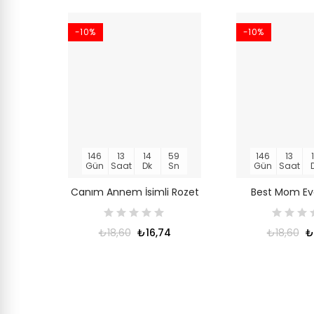
-10%
-10%
146
13
14
58
146
13
Gün
Saat
Dk
Sn
Gün
Saat
Canım Annem İsimli Rozet
Best Mom Eve
₺18,60
₺16,74
₺18,60
₺