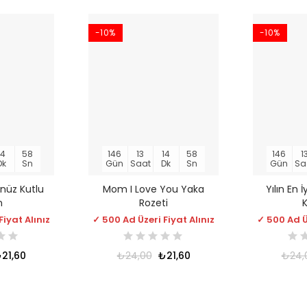
-10%
-10%
14
58
146
13
14
58
146
1
Dk
Sn
Gün
Saat
Dk
Sn
Gün
Sa
nüz Kutlu
Mom I Love You Yaka
Yılın En 
n
Rozeti
K
Fiyat Alınız
✓ 500 Ad Üzeri Fiyat Alınız
✓ 500 Ad Üz
21,60
₺24,00
₺21,60
₺24,