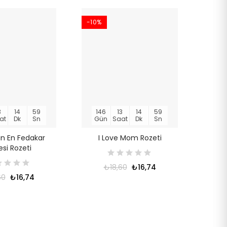
-10%
3
14
58
146
13
14
58
at
Dk
Sn
Gün
Saat
Dk
Sn
n En Fedakar
I Love Mom Rozeti
si Rozeti
₺18,60
₺16,74
60
₺16,74