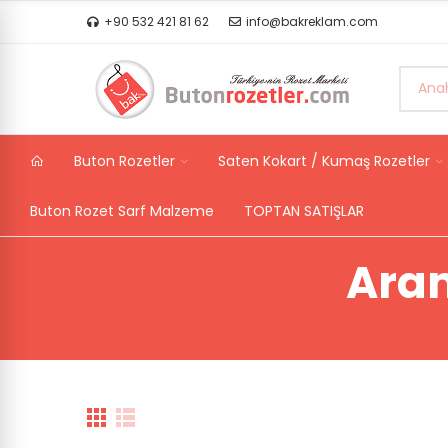
+90 532 421 81 62
info@bakreklam.com
Buton Rozetler
Saten Kokart / Kumaş Rozetler
Buton Rozet Sarf Malzeme
TOPTAN SATIŞLAR
Ara