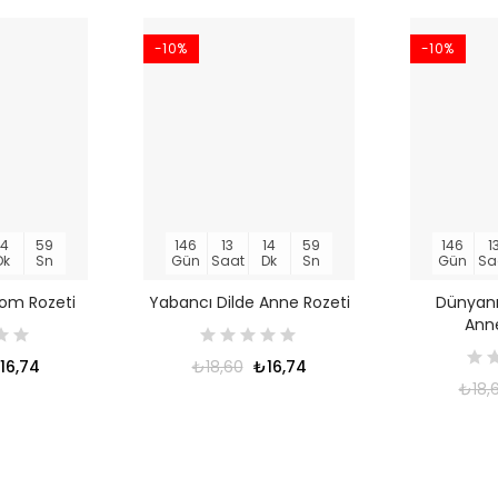
-10%
-10%
14
58
146
13
14
58
146
1
Dk
Sn
Gün
Saat
Dk
Sn
Gün
Sa
om Rozeti
Yabancı Dilde Anne Rozeti
Dünyanı
Anne
16,74
₺18,60
₺16,74
₺18,