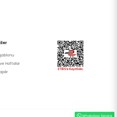
iler
 şablonu
ve Haftalar
pılır
WhatsApp Sipariş