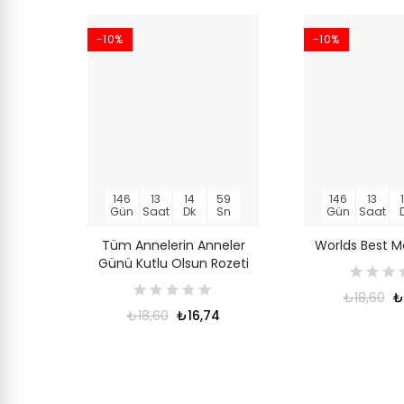
-10%
-10%
146
13
14
58
146
13
Gün
Saat
Dk
Sn
Gün
Saat
Tüm Annelerin Anneler
Worlds Best M
Günü Kutlu Olsun Rozeti
₺18,60
₺
₺18,60
₺16,74