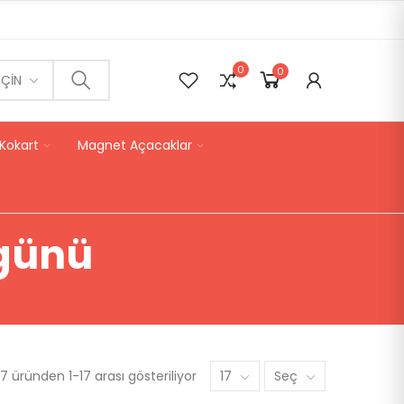
0
0
0
EÇIN
Kokart
Magnet Açacaklar
günü
 üründen 1-17 arası gösteriliyor
17
Seç