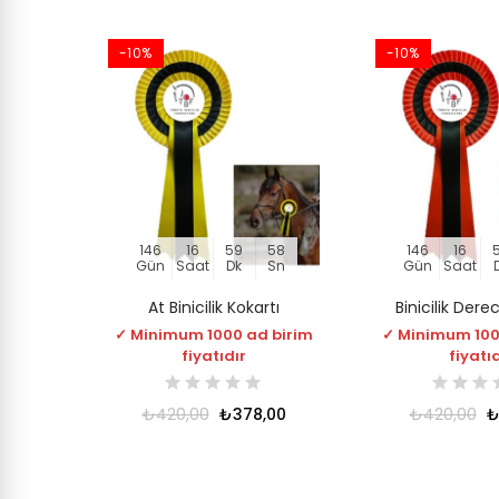
-10%
-10%
146
16
59
57
146
16
Gün
Saat
Dk
Sn
Gün
Saat
At Binicilik Kokartı
Binicilik Dere
✓ Minimum 1000 ad birim
✓ Minimum 100
fiyatıdır
fiyatı
₺420,00
₺378,00
₺420,00
₺