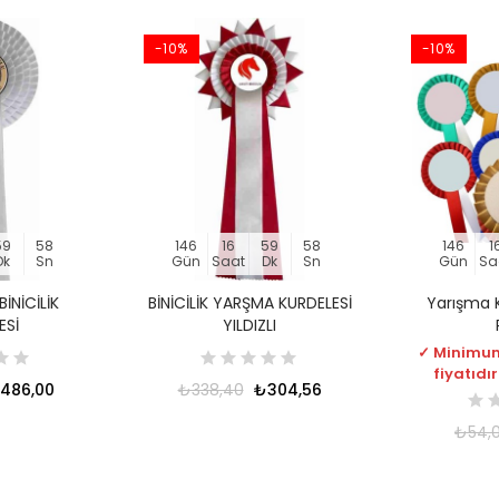
-10%
-10%
59
57
146
16
59
57
146
1
Dk
Sn
Gün
Saat
Dk
Sn
Gün
Sa
BİNİCİLİK
BİNİCİLİK YARŞMA KURDELESİ
Yarışma K
ESİ
YILDIZLI
✓ Minimum
fiyatıdır
486,00
₺338,40
₺304,56
₺54,