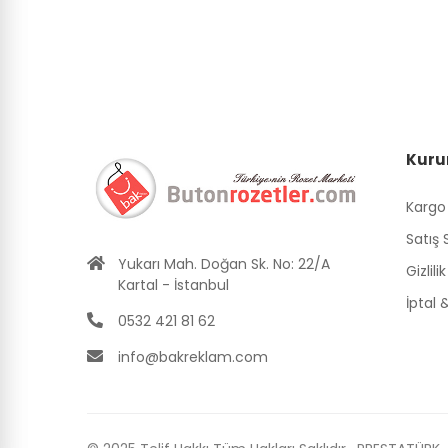
Kuru
Kargo
Satış
Yukarı Mah. Doğan Sk. No: 22/A
Gizlili
Kartal - İstanbul
İptal
0532 421 81 62
info@bakreklam.com