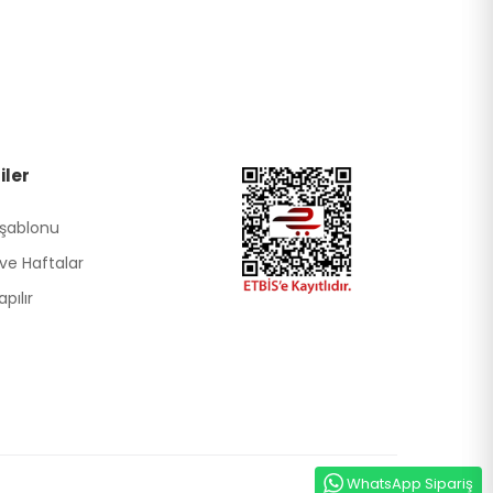
iler
 şablonu
ve Haftalar
pılır
WhatsApp Sipariş