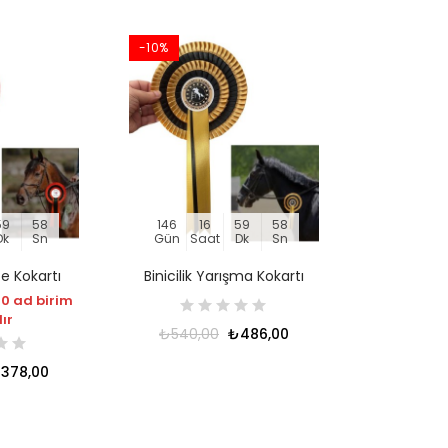
-10%
59
57
146
16
59
57
Dk
Sn
Gün
Saat
Dk
Sn
ce Kokartı
Binicilik Yarışma Kokartı
0 ad birim
dır
₺540,00
₺486,00
378,00