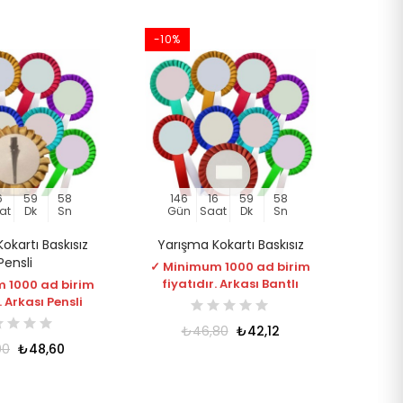
-10%
6
59
57
146
16
59
57
at
Dk
Sn
Gün
Saat
Dk
Sn
okartı Baskısız
Yarışma Kokartı Baskısız
Pensli
✓ Minimum 1000 ad birim
fiyatıdır. Arkası Bantlı
 1000 ad birim
. Arkası Pensli
₺46,80
₺42,12
00
₺48,60