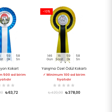
-10%
6
59
57
146
16
59
57
at
Dk
Sn
Gün
Saat
Dk
Sn
yon Kokart
Yarışma Özel Ödül Kokartı
m 500 ad birim
✓ Minimum 100 ad birim
yatıdır
fiyatıdır
80
₺63,72
₺420,00
₺378,00