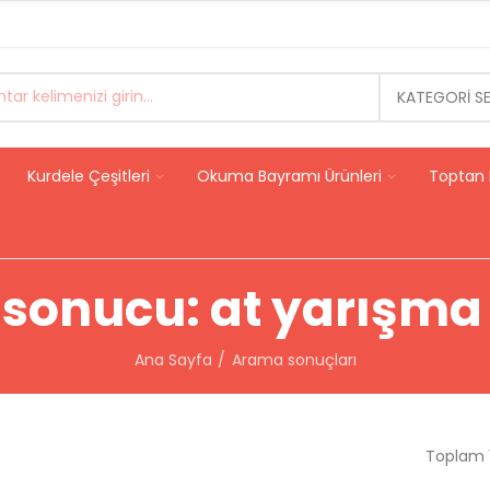
KATEGORI S
Kurdele Çeşitleri
Okuma Bayramı Ürünleri
Toptan 
sonucu: at yarışma 
Ana Sayfa
Arama sonuçları
Toplam 1