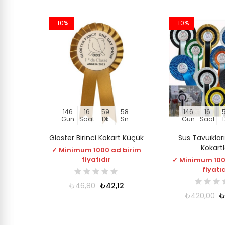
-10%
-10%
146
16
59
57
146
16
Gün
Saat
Dk
Sn
Gün
Saat
Gloster Birinci Kokart Küçük
Süs Tavuıklar
Kokartl
✓ Minimum 1000 ad birim
fiyatıdır
✓ Minimum 100
fiyatı
₺46,80
₺42,12
₺420,00
₺