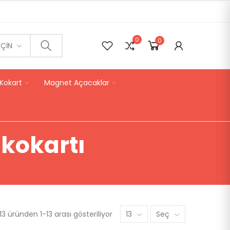
0
0
0
EÇIN
Kokart
Magnet Açacaklar
kokartı
3 üründen 1-13 arası gösteriliyor
13
Seç