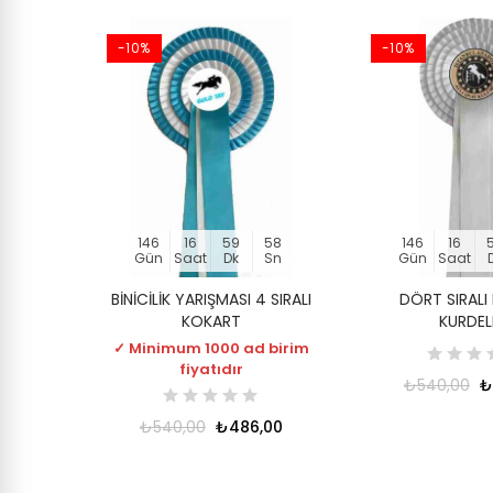
-10%
-10%
146
16
59
57
146
16
Gün
Saat
Dk
Sn
Gün
Saat
BİNİCİLİK YARIŞMASI 4 SIRALI
DÖRT SIRALI 
KOKART
KURDEL
✓ Minimum 1000 ad birim
fiyatıdır
₺540,00
₺
₺540,00
₺486,00