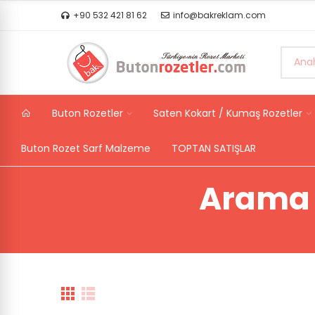
+90 532 421 81 62
info@bakreklam.com
Buton Rozetler
Saten Kokart / Kumaş Rozetler
Buton Rozet Sarf Malzeme
TOPTAN SATIŞLAR
Arama 