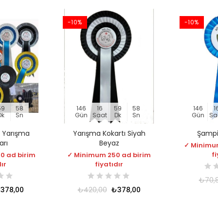
-10%
-10%
59
57
146
16
59
57
146
1
Dk
Sn
Gün
Saat
Dk
Sn
Gün
Sa
ı Yarışma
Yarışma Kokartı Siyah
Şampi
arı
Beyaz
✓ Minimu
fi
0 ad birim
✓ Minimum 250 ad birim
dır
fiyatıdır
₺70,
378,00
₺420,00
₺378,00