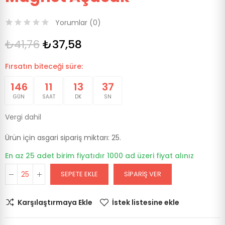
Yorumlar (
0
)
₺41,76
₺37,58
Fırsatın biteceği süre:
146
11
13
37
GÜN
SAAT
DK
SN
Vergi dahil
Ürün için asgari sipariş miktarı: 25.
En az 25 adet birim fiyatıdır 1000 ad üzeri fiyat alınız
SEPETE EKLE
SIPARIŞ VER
Karşılaştırmaya Ekle
İstek listesine ekle