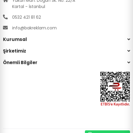
Yukarı Mah. Doğan Sk. No: 22/A
Kartal - İstanbul
0532 421 81 62
info@bakreklam.com
Kurumsal
Şirketimiz
Önemli Bilgiler