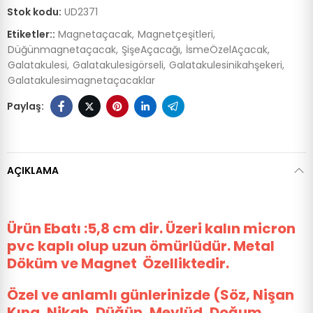
Stok kodu:
UD2371
Etiketler::
Magnetaçacak
Magnetçeşitleri
Düğünmagnetaçacak
ŞişeAçacağı
İsmeÖzelAçacak
Galatakulesi
Galatakulesigörseli
Galatakulesinikahşekeri
Galatakulesimagnetaçacaklar
AÇIKLAMA
Ürün Ebatı :5,8 cm dir.
Üzeri kalın micron
pvc kaplı olup uzun ömürlüdür. Metal
Döküm ve Magnet Özelliktedir.
Özel ve anlamlı günlerinizde (Söz, Nişan
Kına, Nikah, Düğün, Mevlüd, Doğum