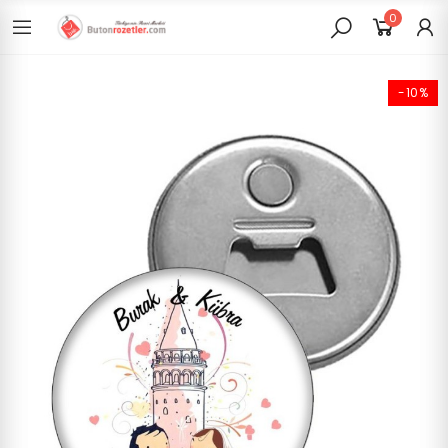
0
-10%