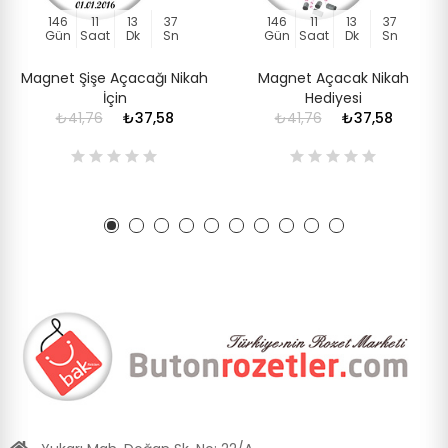
146
11
13
37
146
11
13
37
Gün
Saat
Dk
Sn
Gün
Saat
Dk
Sn
Magnet Şişe Açacağı Nikah
Magnet Açacak Nikah
İçin
Hediyesi
₺41,76
₺37,58
₺41,76
₺37,58