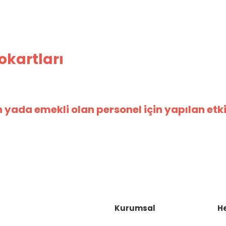
okartları
n yada emekli olan personel için yapılan etki
Kurumsal
H