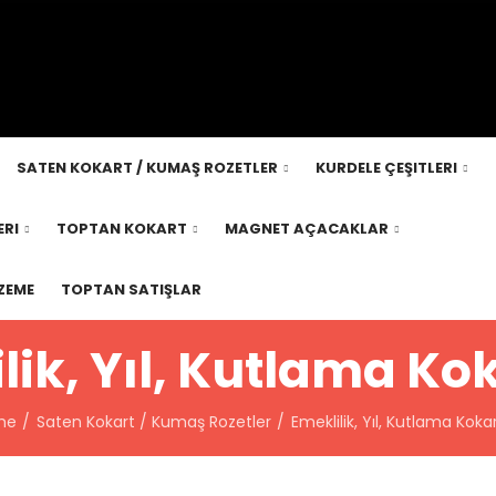
SATEN KOKART / KUMAŞ ROZETLER
KURDELE ÇEŞITLERI
RI
TOPTAN KOKART
MAGNET AÇACAKLAR
ZEME
TOPTAN SATIŞLAR
lik, Yıl, Kutlama Kok
me
Saten Kokart / Kumaş Rozetler
Emeklilik, Yıl, Kutlama Kokar