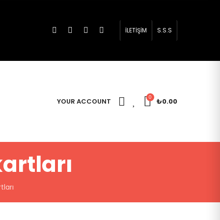
İLETİŞİM
S.S.S
0
0
YOUR ACCOUNT
₺0.00
artları
tları