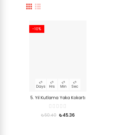
-10%
Days
Hrs
Min
Sec
5. Yıl Kutlama Yaka Kokartı
₺50.40
₺45.36