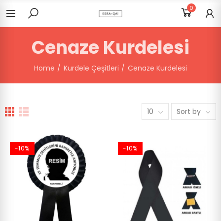
0
Cenaze Kurdelesi
Home
Kurdele Çeşitleri
Cenaze Kurdelesi
10
Sort by
-10%
-10%