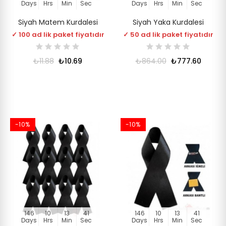
Days
Hrs
Min
Sec
Days
Hrs
Min
Sec
Siyah Matem Kurdalesi
Siyah Yaka Kurdalesi
✓ 100 ad lik paket fiyatıdır
✓ 50 ad lik paket fiyatıdır
₺11.88
₺10.69
₺864.00
₺777.60
-10%
-10%
146
10
13
41
146
10
13
41
Days
Hrs
Min
Sec
Days
Hrs
Min
Sec