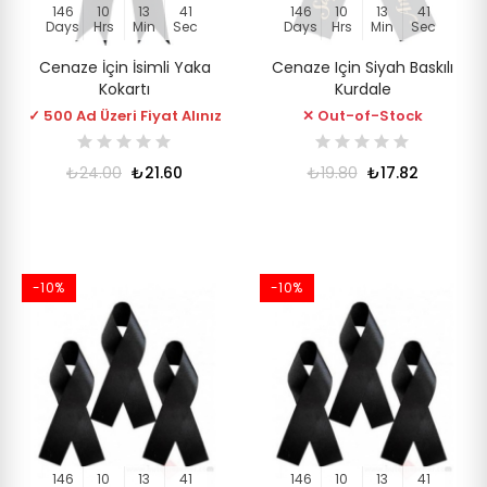
146
10
13
41
146
10
13
41
Days
Hrs
Min
Sec
Days
Hrs
Min
Sec
Cenaze İçin İsimli Yaka
Cenaze Için Siyah Baskılı
Kokartı
Kurdale
✓ 500 Ad Üzeri Fiyat Alınız
✕ Out-of-Stock
₺24.00
₺21.60
₺19.80
₺17.82
-10%
-10%
146
10
13
41
146
10
13
41