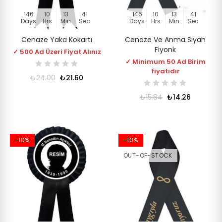
146
10
13
41
146
10
13
41
Days
Hrs
Min
Sec
Days
Hrs
Min
Sec
Cenaze Yaka Kokartı
Cenaze Ve Anma Siyah
Fiyonk
✓ 500 Ad Üzeri Fiyat Alınız
✓ Minimum 50 Ad Birim
fiyatıdır
₺24.00
₺21.60
₺15.84
₺14.26
-10%
-10%
OUT-OF-STOCK