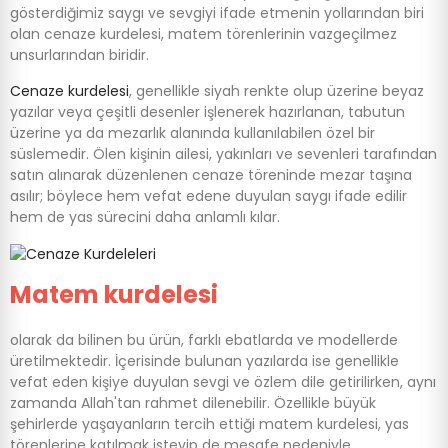
gösterdiğimiz saygı ve sevgiyi ifade etmenin yollarından biri
olan cenaze kurdelesi, matem törenlerinin vazgeçilmez
unsurlarından biridir.
Cenaze kurdelesi
, genellikle siyah renkte olup üzerine beyaz
yazılar veya çeşitli desenler işlenerek hazırlanan, tabutun
üzerine ya da mezarlık alanında kullanılabilen özel bir
süslemedir. Ölen kişinin ailesi, yakınları ve sevenleri tarafından
satın alınarak düzenlenen cenaze töreninde mezar taşına
asılır; böylece hem vefat edene duyulan saygı ifade edilir
hem de yas sürecini daha anlamlı kılar.
Matem kurdelesi
olarak da bilinen bu ürün, farklı ebatlarda ve modellerde
üretilmektedir. İçerisinde bulunan yazılarda ise genellikle
vefat eden kişiye duyulan sevgi ve özlem dile getirilirken, aynı
zamanda Allah'tan rahmet dilenebilir. Özellikle büyük
şehirlerde yaşayanların tercih ettiği matem kurdelesi, yas
törenlerine katılmak isteyip de mesafe nedeniyle