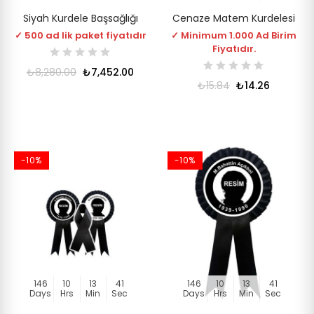
Siyah Kurdele Başsağlığı
Cenaze Matem Kurdelesi
✓ 500 ad lik paket fiyatıdır
✓ Minimum 1.000 Ad Birim
Fiyatıdır.
₺8,280.00
₺7,452.00
₺15.84
₺14.26
-10%
-10%
146
10
13
41
146
10
13
41
Days
Hrs
Min
Sec
Days
Hrs
Min
Sec