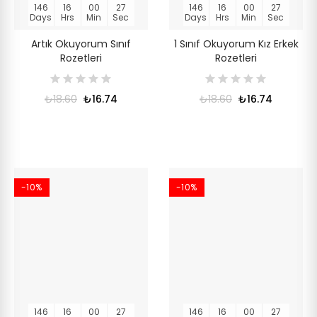
146
16
00
27
146
16
00
27
Days
Hrs
Min
Sec
Days
Hrs
Min
Sec
Artık Okuyorum Sınıf
1 Sınıf Okuyorum Kız Erkek
Rozetleri
Rozetleri
₺18.60
₺16.74
₺18.60
₺16.74
-10%
-10%
146
16
00
27
146
16
00
27