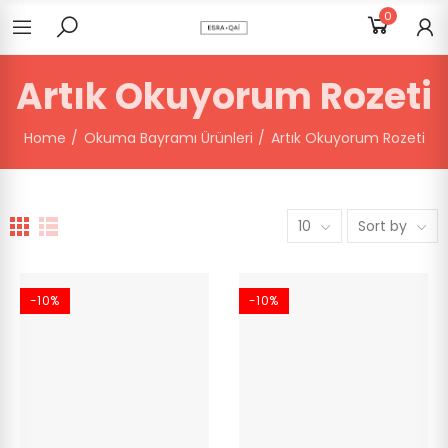
0
Artık Okuyorum Rozeti
Home
Okuma Bayramı Ürünleri
Artık Okuyorum Rozeti
10
Sort by
-10%
-10%