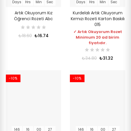
Days
Hrs
Min
Sec
Days
Hrs
Min
Sec
Artık Okuyorum Kız
Kurdelalı Artık Okuyorum
Öğrenci Rozeti Abc
Kırmızı Rozeti Karton Baskılı
015
✓ Artık Okuyorum Rozet
₺18.60
₺16.74
Minimum 20 ad birim
fiyatıdır.
₺34.80
₺31.32
-10%
-10%
146
16
00
27
146
16
00
27