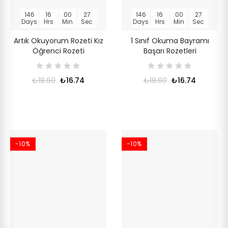
146
16
00
27
146
16
00
27
Days
Hrs
Min
Sec
Days
Hrs
Min
Sec
Artık Okuyorum Rozeti Kız
1 Sınıf Okuma Bayramı
Öğrenci Rozeti
Başarı Rozetleri
₺18.60
₺16.74
₺18.60
₺16.74
-10%
-10%