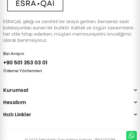
ESRAQAİ, şıklığı ve zarafeti bir araya getiren, benzersiz saat
koleksiyonları sunan bir butiktir. Kaliteli ve özgün tasarımlarla
her stile hitap ederken, müşteri memnuniyetini önceliğimiz
olarak benimsiyoruz.
Bizi Arayın
+90 501 353 03 01
Ödeme Yöntemleri
Kurumsal
Hesabım
Hızlı Linkler
© 2024 Telif Hakkı Tüm Hakları Saklıdır.
PRESTATÜRK