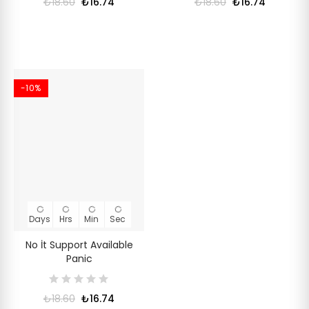
₺18.60
₺16.74
₺18.60
₺16.74
-10%
Days
Hrs
Min
Sec
No İt Support Available
Panic
₺18.60
₺16.74