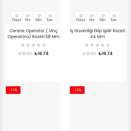
Days
Hrs
Min
Sec
Days
Hrs
Min
Sec
Cerane Operator ( Vinç
İş Güvenliği Ekip İşidir Rozeti
Operatörü) Rozeti 58 Mm
44 Mm
₺18.60
₺16.74
₺18.60
₺16.74
-10%
-10%