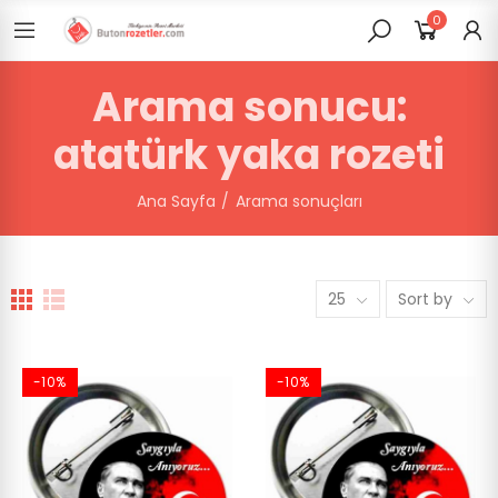
0
Arama sonucu:
atatürk yaka rozeti
Ana Sayfa
Arama sonuçları
25
Sort by
-10%
-10%