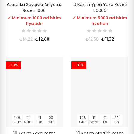
Atatürkü Saygıyla Anıyoruz
10 Kasım İğneli Yaka Rozeti
Rozeti 1000
50000
✓ Minimum 1000 ad birim
✓ Minimum 5000 ad birim
fiyatıdır
fiyatıdır
₺14,22
₺12,80
₺12,58
₺11,32
-10%
-10%
146
11
11
28
146
11
11
28
Gün
Saat
Dk
Sn
Gün
Saat
Dk
Sn
10 Kasım Yaka Rozet
10 Kasım Atatürk Rozet