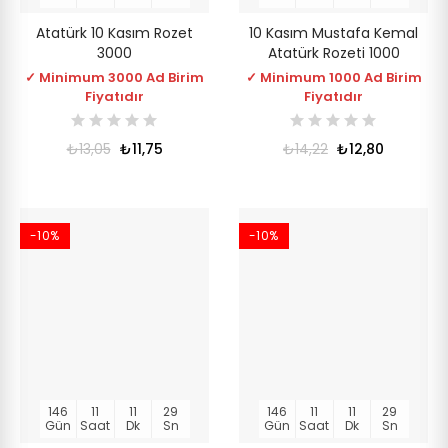
Atatürk 10 Kasım Rozet
10 Kasım Mustafa Kemal
3000
Atatürk Rozeti 1000
✓ Minimum 3000 Ad Birim
✓ Minimum 1000 Ad Birim
Fiyatıdır
Fiyatıdır
₺13,05
₺11,75
₺14,22
₺12,80
-10%
-10%
146
11
11
28
146
11
11
28
Gün
Saat
Dk
Sn
Gün
Saat
Dk
Sn