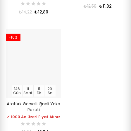
₺12,58
₺11,32
₺14,22
₺12,80
-10%
146
11
11
28
Gün
Saat
Dk
Sn
Atatürk Görselli İğneli Yaka
Rozeti
✓ 1000 Ad Üzeri Fiyat Alınız