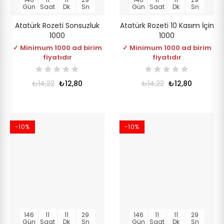
Gün
Saat
Dk
Sn
Gün
Saat
Dk
Sn
Atatürk Rozeti Sonsuzluk
Atatürk Rozeti 10 Kasım İçin
1000
1000
✓ Minimum 1000 ad birim
✓ Minimum 1000 ad birim
fiyatıdır
fiyatıdır
₺14,22
₺12,80
₺14,22
₺12,80
-10%
-10%
146
11
11
28
146
11
11
28
Gün
Saat
Dk
Sn
Gün
Saat
Dk
Sn