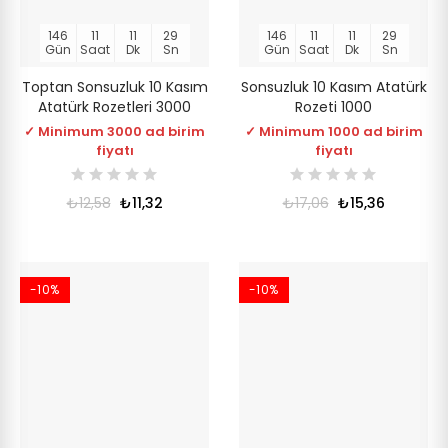
146
11
11
28
146
11
11
28
Gün
Saat
Dk
Sn
Gün
Saat
Dk
Sn
Toptan Sonsuzluk 10 Kasım
Sonsuzluk 10 Kasım Atatürk
Atatürk Rozetleri 3000
Rozeti 1000
✓ Minimum 3000 ad birim
✓ Minimum 1000 ad birim
fiyatı
fiyatı
₺12,58
₺11,32
₺17,06
₺15,36
-10%
-10%