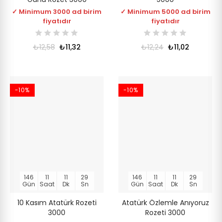
✓ Minimum 3000 ad birim
✓ Minimum 5000 ad birim
fiyatıdır
fiyatıdır
₺12,58
₺11,32
₺12,24
₺11,02
-10%
-10%
146
11
11
28
146
11
11
28
Gün
Saat
Dk
Sn
Gün
Saat
Dk
Sn
10 Kasım Atatürk Rozeti
Atatürk Özlemle Anıyoruz
3000
Rozeti 3000