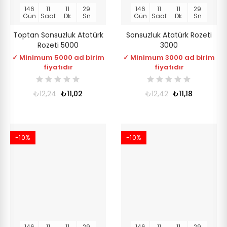
146
11
11
28
146
11
11
28
Gün
Saat
Dk
Sn
Gün
Saat
Dk
Sn
Toptan Sonsuzluk Atatürk
Sonsuzluk Atatürk Rozeti
Rozeti 5000
3000
✓ Minimum 5000 ad birim
✓ Minimum 3000 ad birim
fiyatıdır
fiyatıdır
₺12,24
₺11,02
₺12,42
₺11,18
-10%
-10%
146
11
11
28
146
11
11
28