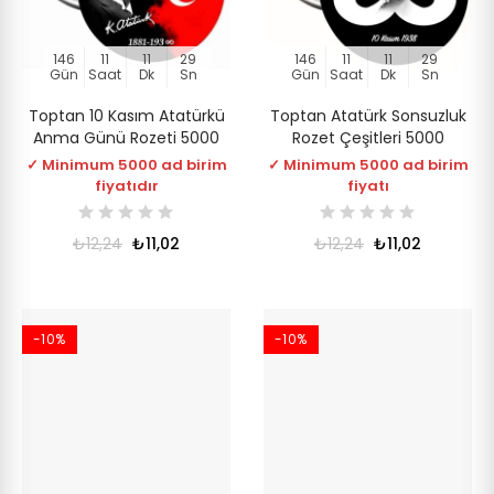
146
11
11
28
146
11
11
28
Gün
Saat
Dk
Sn
Gün
Saat
Dk
Sn
Toptan 10 Kasım Atatürkü
Toptan Atatürk Sonsuzluk
Anma Günü Rozeti 5000
Rozet Çeşitleri 5000
✓ Minimum 5000 ad birim
✓ Minimum 5000 ad birim
fiyatıdır
fiyatı
₺12,24
₺11,02
₺12,24
₺11,02
-10%
-10%