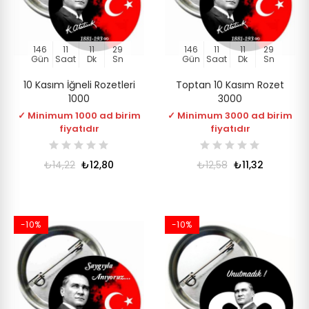
146
11
11
28
146
11
11
28
Gün
Saat
Dk
Sn
Gün
Saat
Dk
Sn
10 Kasım İğneli Rozetleri
Toptan 10 Kasım Rozet
1000
3000
✓ Minimum 1000 ad birim
✓ Minimum 3000 ad birim
fiyatıdır
fiyatıdır
₺14,22
₺12,80
₺12,58
₺11,32
-10%
-10%