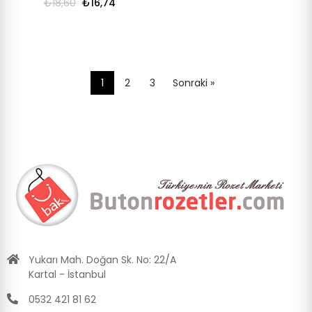
₺18,60
₺16,74
1
2
3
Sonraki »
Yukarı Mah. Doğan Sk. No: 22/A
Kartal - İstanbul
0532 421 81 62