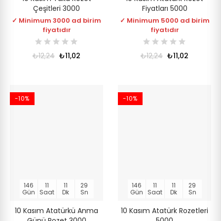
Çeşitleri 3000
Fiyatları 5000
✓ Minimum 3000 ad birim
✓ Minimum 5000 ad birim
fiyatıdır
fiyatıdır
₺12,24
₺11,02
₺12,24
₺11,02
-10%
-10%
146
11
11
28
146
11
11
28
Gün
Saat
Dk
Sn
Gün
Saat
Dk
Sn
10 Kasım Atatürkü Anma
10 Kasım Atatürk Rozetleri
Günü Rozet 3000
5000