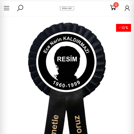
0
-10%