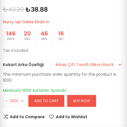
₺43.20
₺38.88
Hurry up! Sales Ends In
146
20
46
16
DAYS
HRS
MIN
SEC
Tax included
Kokart Arka Özelliği
The minimum purchase order quantity for the product is
1000.
Minimum 1000 Ad birim fiyatıdır
ADD TO CART
BUY NOW
Add to Compare
Add to Wishlist