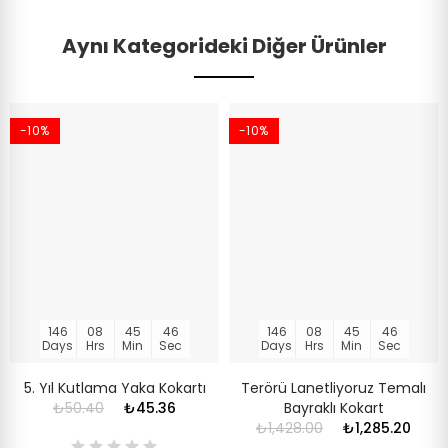
Aynı Kategorideki Diğer Ürünler
-10%
-10%
146
08
45
46
146
08
45
46
Days
Hrs
Min
Sec
Days
Hrs
Min
Sec
5. Yıl Kutlama Yaka Kokartı
Terörü Lanetliyoruz Temalı
₺50.40
₺45.36
Bayraklı Kokart
₺1,428.00
₺1,285.20