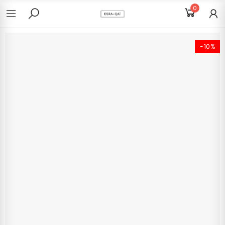
0
-10%