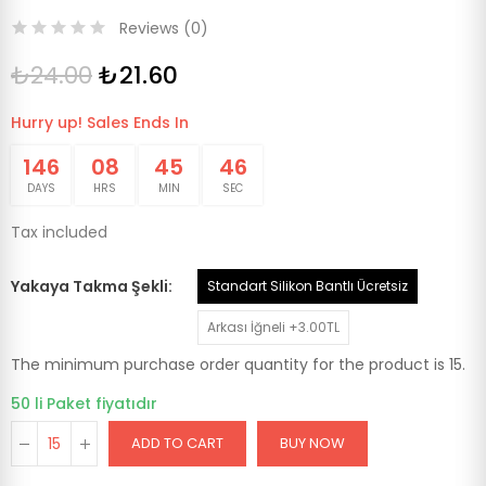
Reviews (
0
)
₺24.00
₺21.60
Hurry up! Sales Ends In
146
08
45
46
DAYS
HRS
MIN
SEC
Tax included
Yakaya Takma Şekli
Standart Silikon Bantlı Ücretsiz
Arkası İğneli +3.00TL
The minimum purchase order quantity for the product is 15.
50 li Paket fiyatıdır
ADD TO CART
BUY NOW