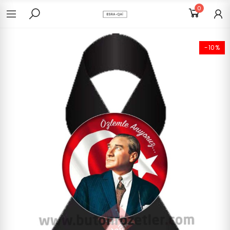
0
-10%