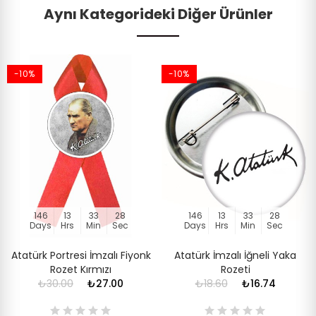
Aynı Kategorideki Diğer Ürünler
-10%
-10%
146
13
33
28
146
13
33
28
Days
Hrs
Min
Sec
Days
Hrs
Min
Sec
Atatürk Portresi İmzalı Fiyonk
Atatürk İmzalı İğneli Yaka
Rozet Kırmızı
Rozeti
₺30.00
₺27.00
₺18.60
₺16.74