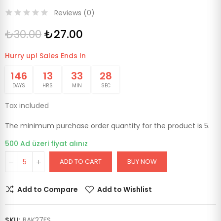
Reviews (
0
)
₺30.00
₺27.00
Hurry up! Sales Ends In
146
13
33
28
DAYS
HRS
MIN
SEC
Tax included
The minimum purchase order quantity for the product is 5.
500 Ad üzeri fiyat alınız
ADD TO CART
BUY NOW
Add to Compare
Add to Wishlist
SKU:
BAK27FS