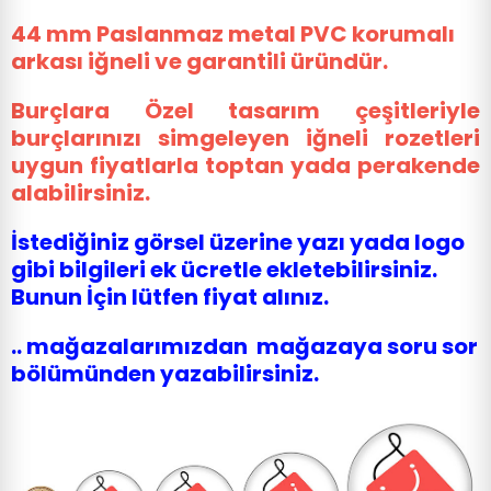
44 mm Paslanmaz metal PVC korumalı
arkası iğneli ve garantili üründür.
Burçlara Özel tasarım çeşitleriyle
burçlarınızı simgeleyen iğneli rozetleri
uygun fiyatlarla toptan yada perakende
alabilirsiniz.
İstediğiniz görsel üzerine yazı yada logo
gibi bilgileri ek ücretle ekletebilirsiniz.
Bunun İçin lütfen fiyat alınız.
.. mağazalarımızdan mağazaya soru sor
bölümünden yazabilirsiniz.