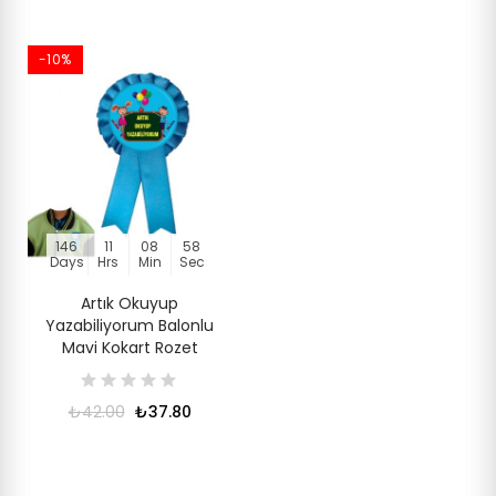
-10%
146
11
08
58
Days
Hrs
Min
Sec
Artık Okuyup
Yazabiliyorum Balonlu
Mavi Kokart Rozet
₺42.00
₺37.80