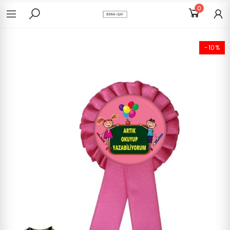
0
-10%