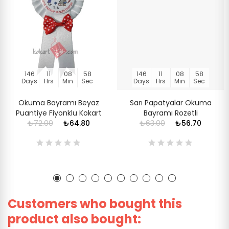
146
11
08
58
146
11
08
58
Days
Hrs
Min
Sec
Days
Hrs
Min
Sec
Okuma Bayramı Beyaz
Sarı Papatyalar Okuma
Puantiye Fiyonklu Kokart
Bayramı Rozetli
₺72.00
₺64.80
₺63.00
₺56.70
Customers who bought this
product also bought: