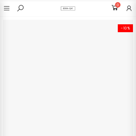
0
-10%