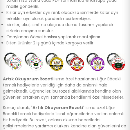
tarafımıza World yada PDF formatında whatsapp yada
maille gönderilir.
Kızlar ayrı erkekler ayrı renk olacaksa isimlerde kızlar ayrı
erkekler ayrı olarak gönderilmesi kerekiyor.
İsimler, okul, sınıf no ulaşınca demo tasarım yapılarak
sizlerin onayına sunulur.
Onaylanan Görsel baskısı yapılarak montajlanır.
Biten ürünler 2 iş günü içinde kargoya verilir
Artık Okuyorum Rozeti
isme özel hazırlanan Uğur Böcekli
temalı hediyelerle verildiği için daha da anlamlı hale
gelmektedir. Öğrenciler, bu rozeti aldıklarında kendine olan
güvenleri artarken aynı zamanda kendilerini özel hissederler.
Sonuç olarak, "
Artık Okuyorum Rozeti
" isme özel Uğur
Böcekli temalı hediyelerle 1.sınıf öğrencilerine verilen anlamlı
bir hediyedir. Bu rozet, onların okuma becerilerini
geliştirmelerine yardımcı olurken, kendine olan güvenlerini de