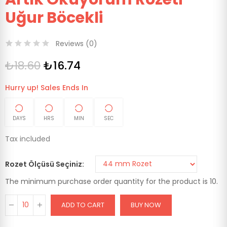
Uğur Böcekli
Reviews (
0
)
₺18.60
₺16.74
Hurry up! Sales Ends In
DAYS
HRS
MIN
SEC
Tax included
Rozet Ölçüsü Seçiniz
The minimum purchase order quantity for the product is 10.
ADD TO CART
BUY NOW