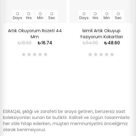
Days
Hrs
Min
Sec
Days
Hrs
Min
Sec
Artık Okuyorum Rozeti 44
İsimli Artık Okuyup
Mm
Yazıyorum Kokartları
₺18.60
₺16.74
₺54.00
₺48.60
ESRAQAİ, şıklığı ve zarafeti bir araya getiren, benzersiz saat
koleksiyonları sunan bir butiktir. Kaliteli ve özgün tasarımlarla
her stile hitap ederken, müşteri memnuniyetini önceliğimiz
olarak benimsiyoruz.