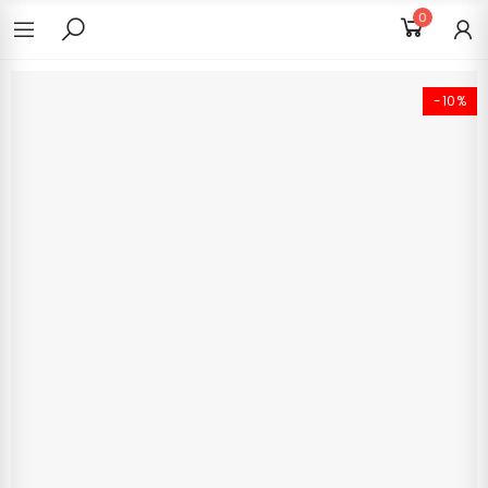
0
-10%